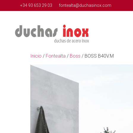
+34 93 653 29 03
fontealta@duchasinox.com
Inicio
/
Fontealta
/
Boss
/ BOSS B40V.M