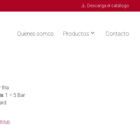
Descarga el catálogo
Quienes somos
Productos
Contacto
 fría
a:
1 ÷ 5 Bar
ard
thtub