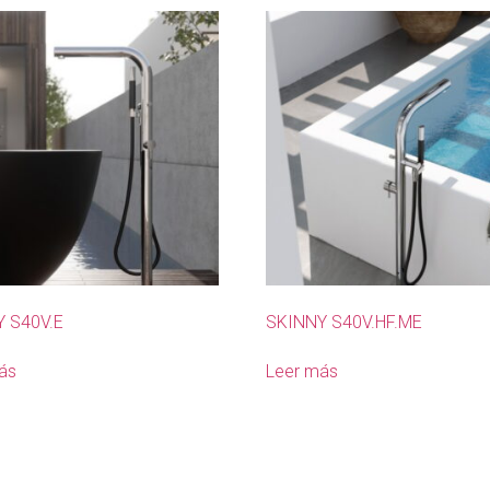
 S40V.E
SKINNY S40V.HF.ME
ás
Leer más