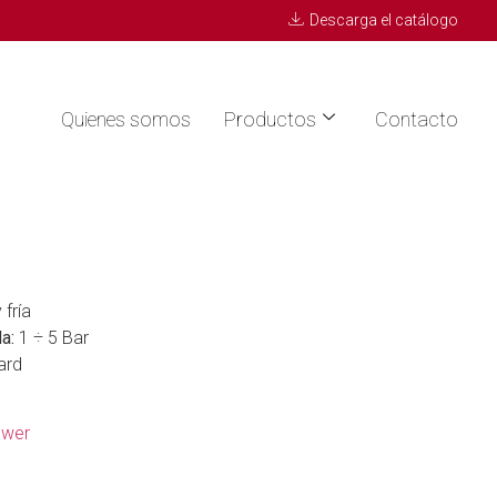
Descarga el catálogo
Quienes somos
Productos
Contacto
 fría
a:
1 ÷ 5 Bar
ard
wer