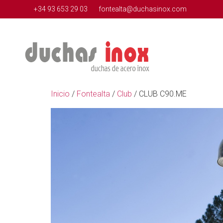
+34 93 653 29 03
fontealta@duchasinox.com
Inicio
/
Fontealta
/
Club
/ CLUB C90.ME