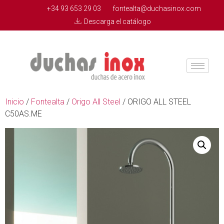
+34 93 653 29 03
fontealta@duchasinox.com
Descarga el catálogo
Inicio
/
Fontealta
/
Origo All Steel
/ ORIGO ALL STEEL
C50AS.ME