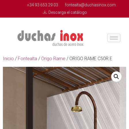
+34 93 653 29 03
fontealta@duchasinox.com
Descarga el catálogo
Inicio
/
Fontealta
/
Origo Rame
/ ORIGO RAME C50R.E