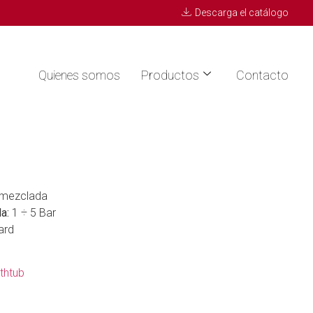
Descarga el catálogo
Quienes somos
Productos
Contacto
emezclada
a:
1 ÷ 5 Bar
ard
thtub