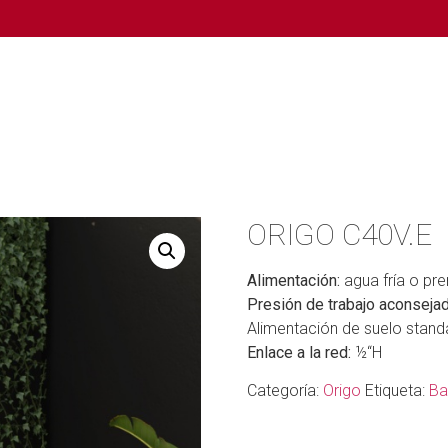
ORIGO C40V.E
Alimentación:
agua fría o pr
Presión de trabajo aconsejad
Alimentación de suelo stand
Enlace a la red:
½“H
Categoría:
Origo
Etiqueta:
Ba