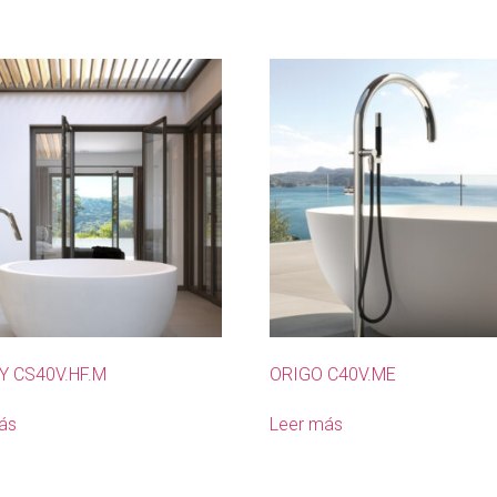
Y CS40V.HF.M
ORIGO C40V.ME
ás
Leer más