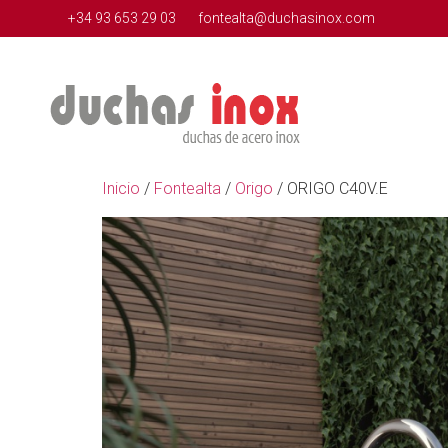
+34 93 653 29 03
fontealta@duchasinox.com
Inicio
/
Fontealta
/
Origo
/ ORIGO C40V.E