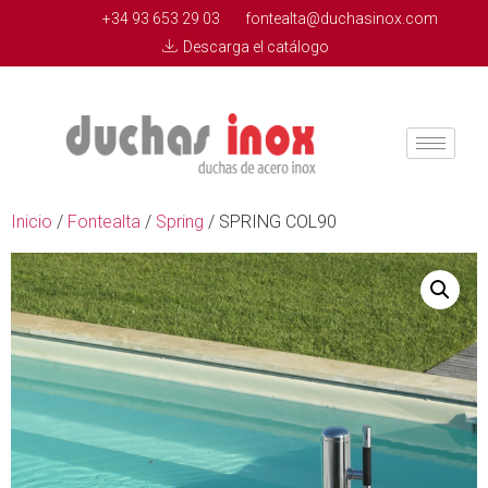
+34 93 653 29 03
fontealta@duchasinox.com
Descarga el catálogo
Inicio
/
Fontealta
/
Spring
/ SPRING COL90