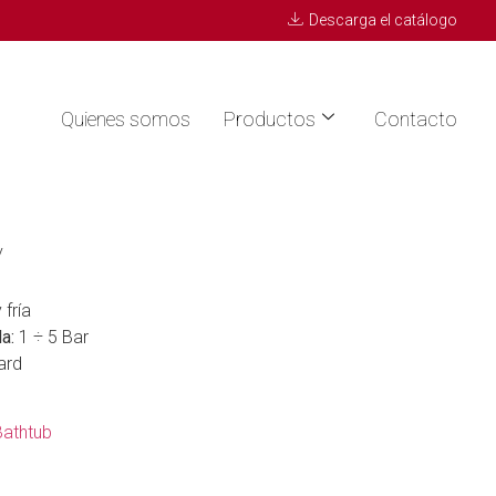
Descarga el catálogo
Quienes somos
Productos
Contacto
V
 fría
a:
1 ÷ 5 Bar
ard
Bathtub