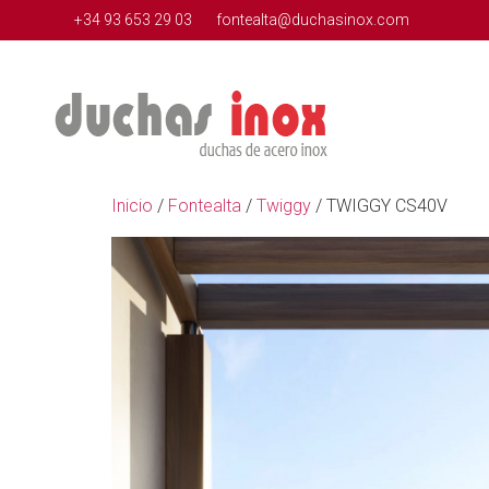
+34 93 653 29 03
fontealta@duchasinox.com
Inicio
/
Fontealta
/
Twiggy
/ TWIGGY CS40V