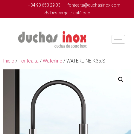
+34 93 653 29 03
fontealta@duchasinox.com
Descarga el catálogo
Inicio
/
Fontealta
/
Waterline
/ WATERLINE K35.S