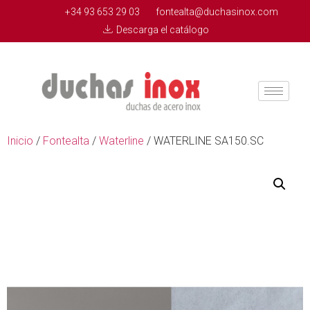
+34 93 653 29 03
fontealta@duchasinox.com
Descarga el catálogo
Inicio
/
Fontealta
/
Waterline
/ WATERLINE SA150.SC