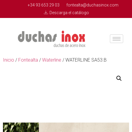
+34 93 653 29 03
fontealta@duchasinox.com
Descarga el catálogo
Inicio
/
Fontealta
/
Waterline
/ WATERLINE SA53.B